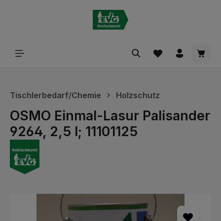
alt springen
Waren
Tischlerbedarf/Chemie
Holzschutz
OSMO Einmal-Lasur Palisander
9264, 2,5 l; 11101125
Bildergalerie überspringen