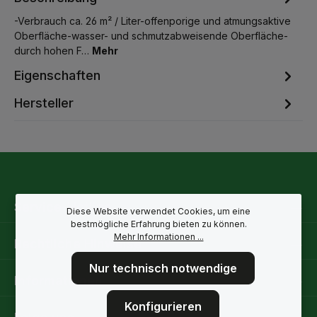
-Verbrauch ca. 26 m² / Liter-offenporige und atmungsaktive
Oberfläche-wasser- und schmutzabweisende Oberfläche-
durch hohen F…
Mehr
Eigenschaften
Hersteller
Service-Hotline
Diese Website verwendet Cookies, um eine
bestmögliche Erfahrung bieten zu können.
Mehr Informationen ...
Rechtliche Hinweise
Nur technisch notwendige
Informationen
Konfigurieren