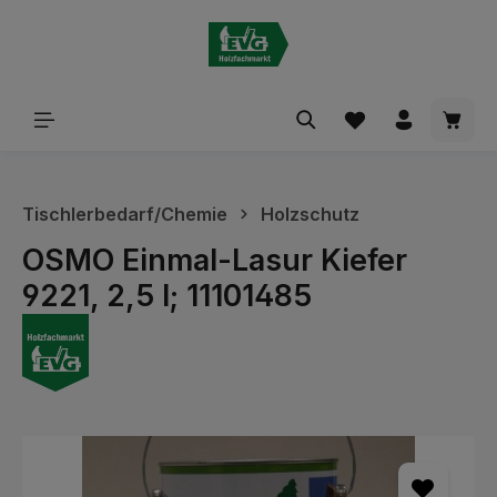
alt springen
Waren
Tischlerbedarf/Chemie
Holzschutz
OSMO Einmal-Lasur Kiefer
9221, 2,5 l; 11101485
Bildergalerie überspringen