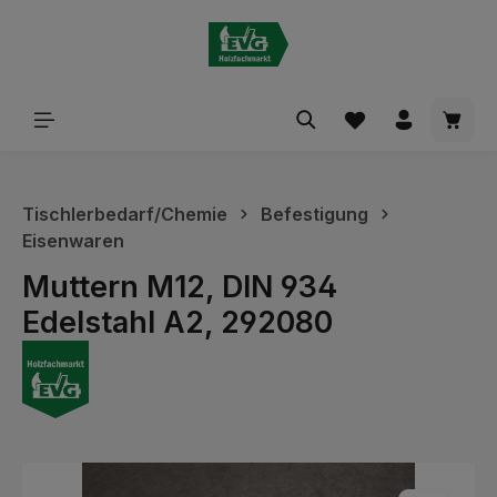
alt springen
Waren
Tischlerbedarf/Chemie
Befestigung
Eisenwaren
Muttern M12, DIN 934
Edelstahl A2, 292080
Bildergalerie überspringen