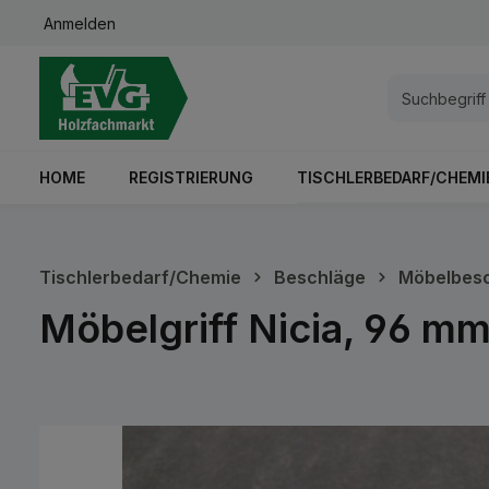
Anmelden
springen
Zur Hauptnavigation springen
HOME
REGISTRIERUNG
TISCHLERBEDARF/CHEMI
Tischlerbedarf/Chemie
Beschläge
Möbelbes
Möbelgriff Nicia, 96 mm
Bildergalerie überspringen