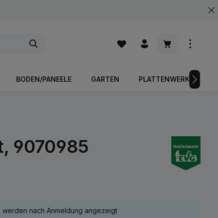
Warenkorb enth
BODEN/PANEELE
GARTEN
PLATTENWERKSTOFFE
et, 9070985
e werden nach Anmeldung angezeigt