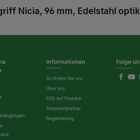
iff Nicia, 96 mm, Edelstahl opti
he
Informationen
Folge un
e
So finden Sie uns
Über uns
z
EVG auf Youtube
Ansprechpartner
bedingungen
Registrierung
ur
sand