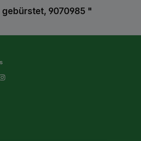
k gebürstet, 9070985 "
s