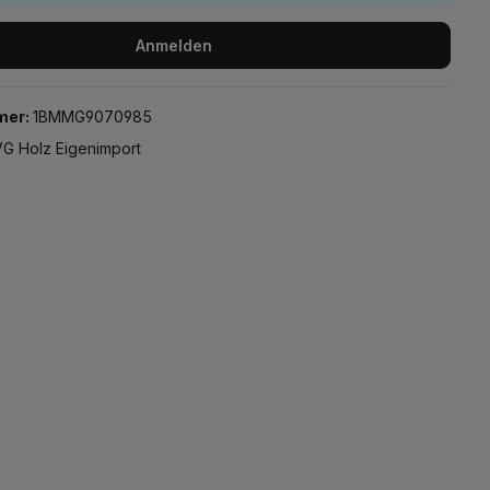
Anmelden
mer:
1BMMG9070985
G Holz Eigenimport