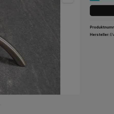
Produktnum
Hersteller:
EV
r