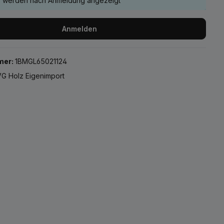
e werden nach Anmeldung angezeigt
Anmelden
mer:
1BMGL65021124
G Holz Eigenimport