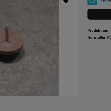
Preis
Produktnum
Hersteller:
EV
r