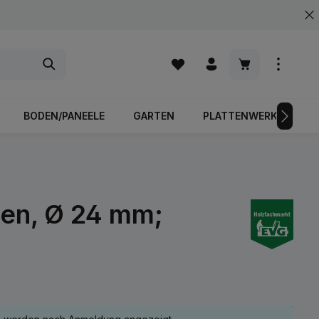
Warenkorb enth
BODEN/PANEELE
GARTEN
PLATTENWERKSTOFFE
gen, Ø 24 mm;