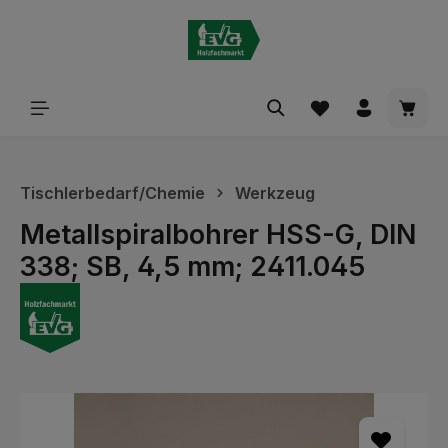
alt springen
Waren
Tischlerbedarf/Chemie
Werkzeug
Metallspiralbohrer HSS-G, DIN
338; SB, 4,5 mm; 2411.045
Bildergalerie überspringen