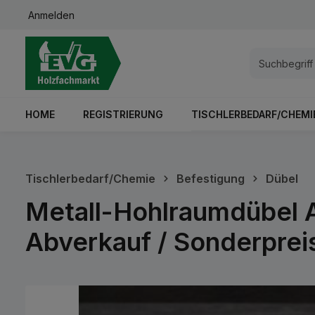
Anmelden
springen
Zur Hauptnavigation springen
HOME
REGISTRIERUNG
TISCHLERBEDARF/CHEMI
Tischlerbedarf/Chemie
Befestigung
Dübel
Metall-Hohlraumdübel A
Abverkauf / Sonderprei
Bildergalerie überspringen