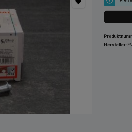
Preis
Produktnum
Hersteller:
EV
r