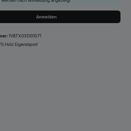
e werden nach Anmeldung angezeigt
Anmelden
mer:
1VBTX035101071
G Holz Eigenimport