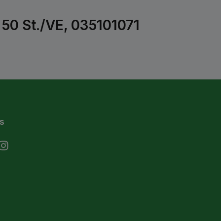
50 St./VE, 035101071
s