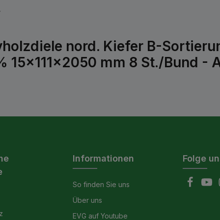
r
olzdiele nord. Kiefer B-Sortieru
 15x111x2050 mm 8 St./Bund - Ar
he
Informationen
Folge un
e
So finden Sie uns
Über uns
z
EVG auf Youtube