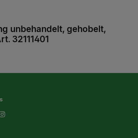
ng unbehandelt, gehobelt,
t. 32111401
s