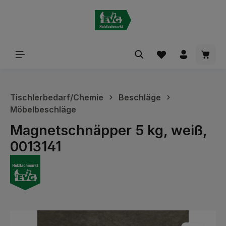
alt springen
Waren
Tischlerbedarf/Chemie
Beschläge
Möbelbeschläge
Magnetschnäpper 5 kg, weiß,
0013141
Bildergalerie überspringen