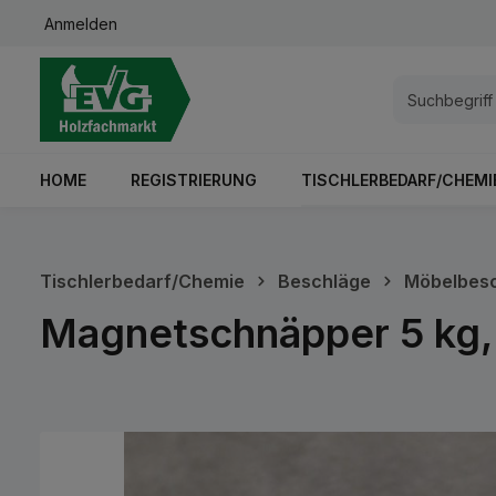
Anmelden
springen
Zur Hauptnavigation springen
HOME
REGISTRIERUNG
TISCHLERBEDARF/CHEMI
Tischlerbedarf/Chemie
Beschläge
Möbelbes
Magnetschnäpper 5 kg,
Bildergalerie überspringen