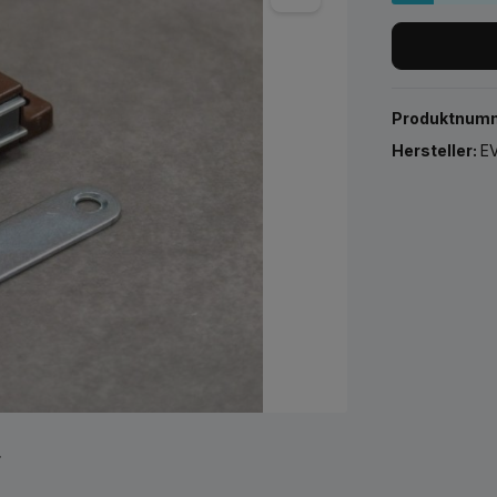
Produktnum
Hersteller:
EV
r