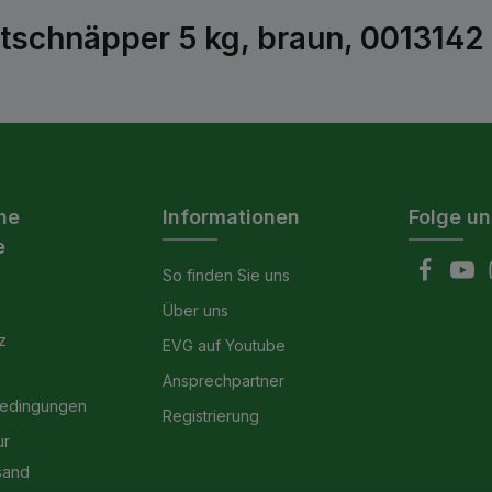
schnäpper 5 kg, braun, 0013142
he
Informationen
Folge un
e
So finden Sie uns
Über uns
z
EVG auf Youtube
Ansprechpartner
bedingungen
Registrierung
ur
sand