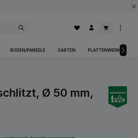
Warenkorb enth
BODEN/PANEELE
GARTEN
PLATTENWERKSTOFFE
chlitzt, Ø 50 mm,