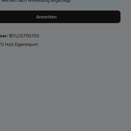
e werden nach Anmeldung angezeigt
Anmelden
mer:
1BTLÜ57110700
G Holz Eigenimport