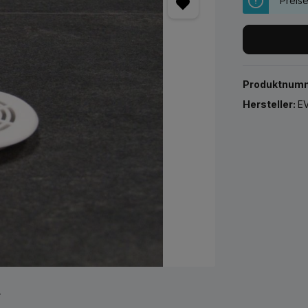
Preis
Produktnum
Hersteller:
EV
r