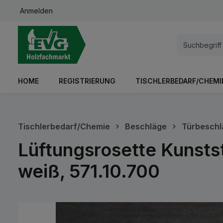
Anmelden
springen
Zur Hauptnavigation springen
HOME
REGISTRIERUNG
TISCHLERBEDARF/CHEMI
Tischlerbedarf/Chemie
Beschläge
Türbeschl
Lüftungsrosette Kunstst
weiß, 571.10.700
Bildergalerie überspringen