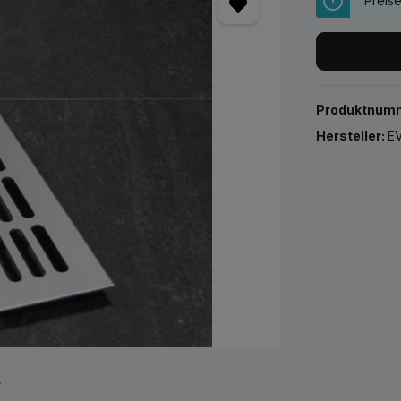
Preis
Produktnum
Hersteller:
EV
r