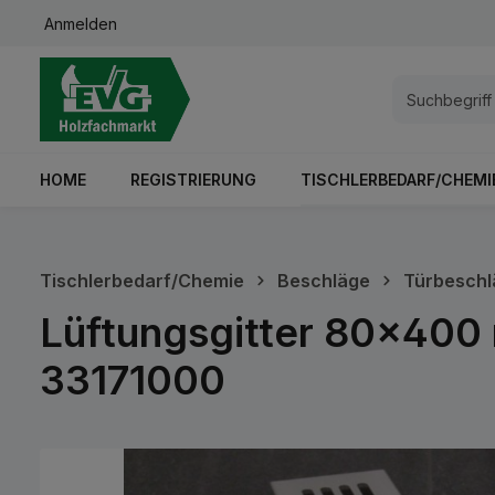
Anmelden
springen
Zur Hauptnavigation springen
HOME
REGISTRIERUNG
TISCHLERBEDARF/CHEMI
Tischlerbedarf/Chemie
Beschläge
Türbeschl
Lüftungsgitter 80x400
33171000
Bildergalerie überspringen