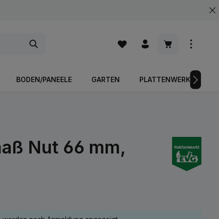
Warenkorb enth
BODEN/PANEELE
GARTEN
PLATTENWERKSTOFFE
maß Nut 66 mm,