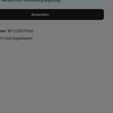
e werden nach Anmeldung angezeigt
Anmelden
mer:
1BTLÜ33171000
G Holz Eigenimport