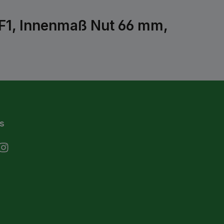
F1, Innenmaß Nut 66 mm,
s