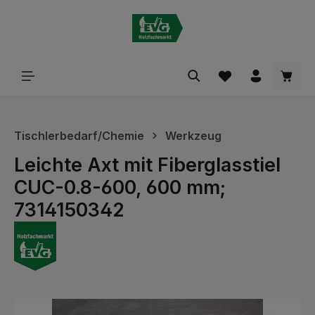
alt springen
Waren
Tischlerbedarf/Chemie
Werkzeug
Leichte Axt mit Fiberglasstiel
CUC-0.8-600, 600 mm;
7314150342
Bildergalerie überspringen