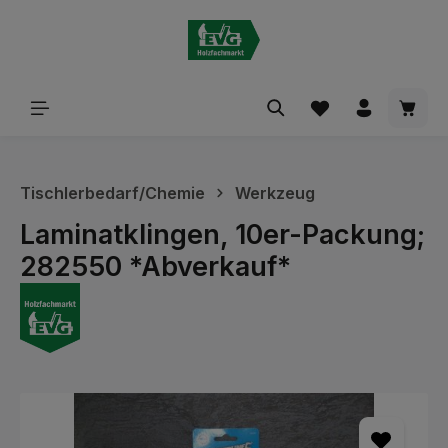
alt springen
Waren
Tischlerbedarf/Chemie
Werkzeug
Laminatklingen, 10er-Packung;
282550 *Abverkauf*
Bildergalerie überspringen