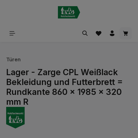
alt springen
Waren
Türen
Lager - Zarge CPL Weißlack
Bekleidung und Futterbrett =
Rundkante 860 x 1985 x 320
mm R