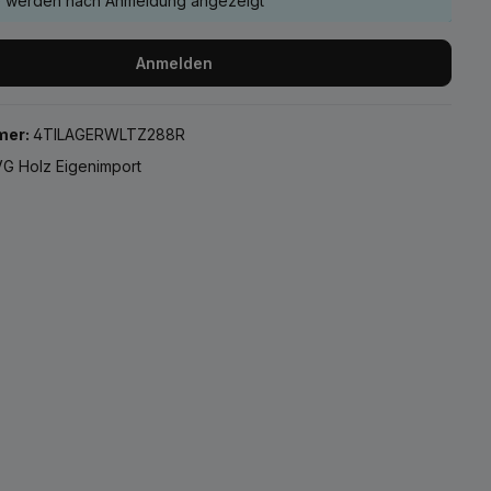
e werden nach Anmeldung angezeigt
Anmelden
mer:
4TILAGERWLTZ288R
G Holz Eigenimport