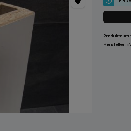
Preis
Produktnum
Hersteller:
EV
r