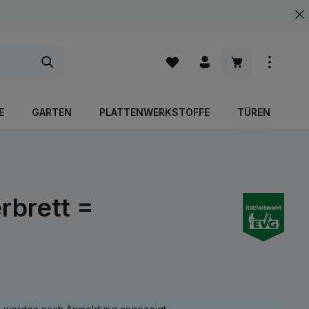
Warenkorb enth
E
GARTEN
PLATTENWERKSTOFFE
TÜREN
rbrett =