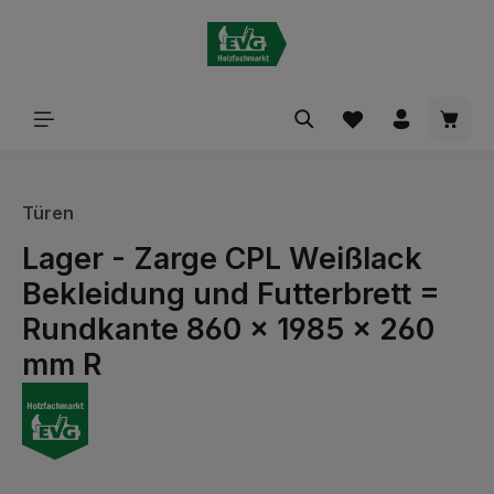
alt springen
Waren
Türen
Lager - Zarge CPL Weißlack
Bekleidung und Futterbrett =
Rundkante 860 x 1985 x 260
mm R