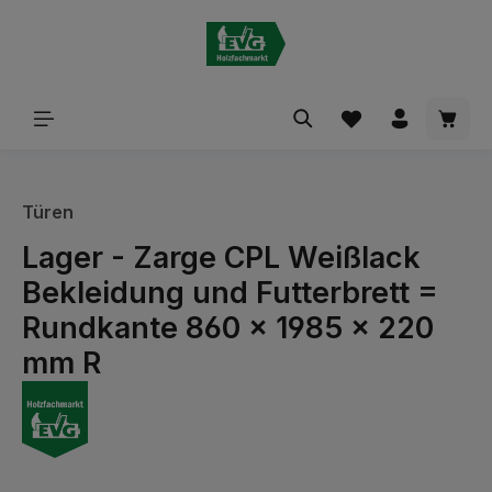
alt springen
Waren
Türen
Lager - Zarge CPL Weißlack
Bekleidung und Futterbrett =
Rundkante 860 x 1985 x 220
mm R