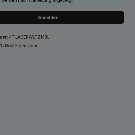
e werden nach Anmeldung angezeigt
Anmelden
mer:
4TILAGERWLTZ148L
G Holz Eigenimport