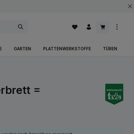
Warenkorb enth
E
GARTEN
PLATTENWERKSTOFFE
TÜREN
rbrett =