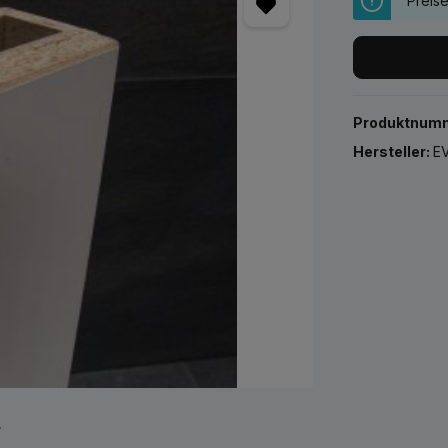
Preis
Produktnum
Hersteller:
EV
r