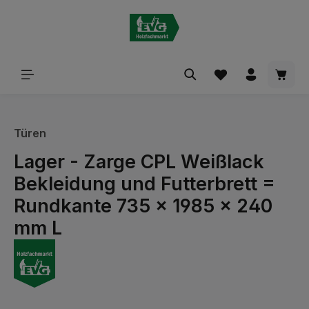
alt springen
Waren
Türen
Lager - Zarge CPL Weißlack
Bekleidung und Futterbrett =
Rundkante 735 x 1985 x 240
mm L