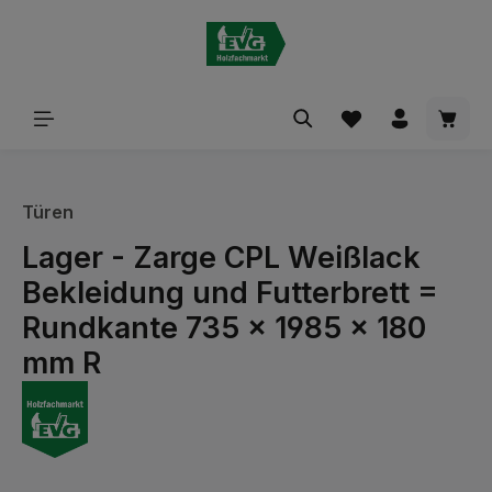
alt springen
Waren
Türen
Lager - Zarge CPL Weißlack
Bekleidung und Futterbrett =
Rundkante 735 x 1985 x 180
mm R