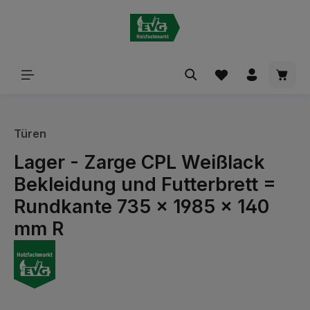
alt springen
Waren
Türen
Lager - Zarge CPL Weißlack
Bekleidung und Futterbrett =
Rundkante 735 x 1985 x 140
mm R