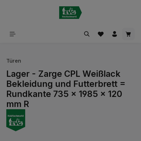
alt springen
Waren
Türen
Lager - Zarge CPL Weißlack
Bekleidung und Futterbrett =
Rundkante 735 x 1985 x 120
mm R