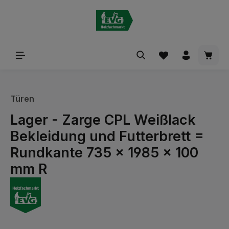
alt springen
Waren
Türen
Lager - Zarge CPL Weißlack
Bekleidung und Futterbrett =
Rundkante 735 x 1985 x 100
mm R