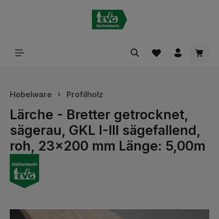
alt springen
Waren
Hobelware
Profilholz
Lärche - Bretter getrocknet,
sägerau, GKL I-III sägefallend,
roh, 23x200 mm Länge: 5,00m
Bildergalerie überspringen