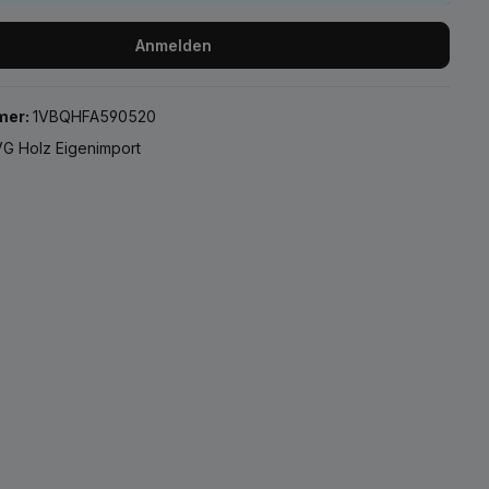
Anmelden
mer:
1VBQHFA590520
G Holz Eigenimport