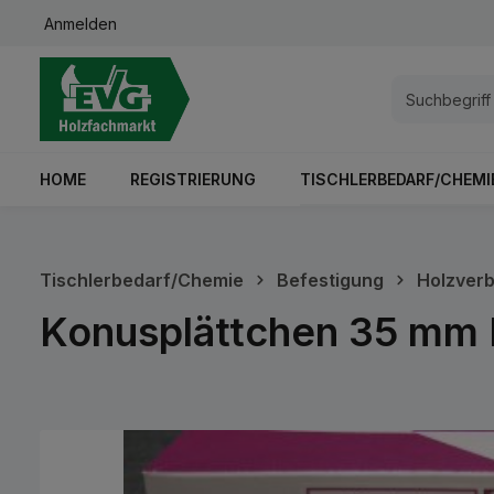
Anmelden
springen
Zur Hauptnavigation springen
HOME
REGISTRIERUNG
TISCHLERBEDARF/CHEMI
Tischlerbedarf/Chemie
Befestigung
Holzverb
Konusplättchen 35 mm L
Bildergalerie überspringen