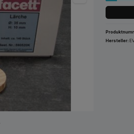
Produktnum
Hersteller:
EV
r