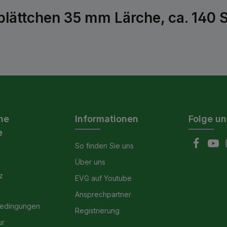
lättchen 35 mm Lärche, ca. 140 S
he
Informationen
Folge un
e
So finden Sie uns
Über uns
z
EVG auf Youtube
Ansprechpartner
bedingungen
Registrierung
ur