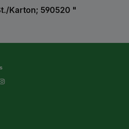
t./Karton; 590520 "
s