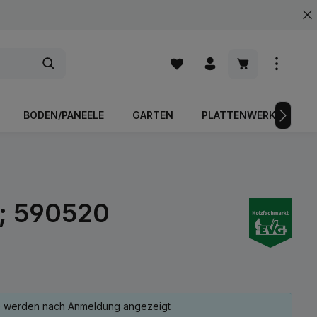
Warenkorb enth
BODEN/PANEELE
GARTEN
PLATTENWERKSTOFFE
n; 590520
e werden nach Anmeldung angezeigt