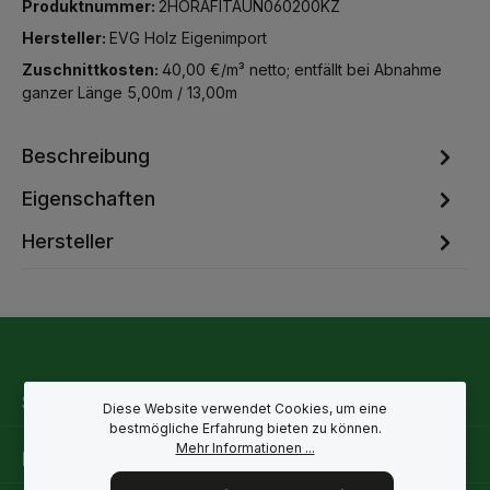
Produktnummer:
2HORAFITAUN060200KZ
Hersteller:
EVG Holz Eigenimport
Zuschnittkosten:
40,00 €/m³ netto; entfällt bei Abnahme
ganzer Länge 5,00m / 13,00m
Beschreibung
Eigenschaften
Hersteller
Service-Hotline
Diese Website verwendet Cookies, um eine
bestmögliche Erfahrung bieten zu können.
Mehr Informationen ...
Rechtliche Hinweise