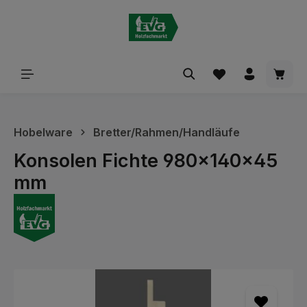
alt springen
Waren
Hobelware
Bretter/Rahmen/Handläufe
Konsolen Fichte 980x140x45
mm
Bildergalerie überspringen