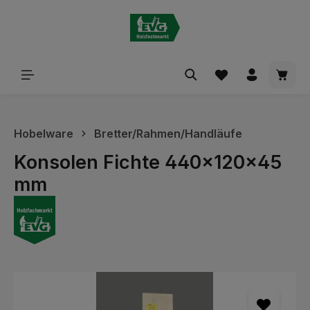
alt springen
Waren
Hobelware
Bretter/Rahmen/Handläufe
Konsolen Fichte 440x120x45
mm
Bildergalerie überspringen