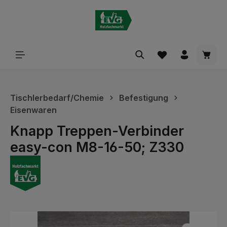
alt springen
Waren
Tischlerbedarf/Chemie
Befestigung
Eisenwaren
Knapp Treppen-Verbinder
easy-con M8-16-50; Z330
Bildergalerie überspringen