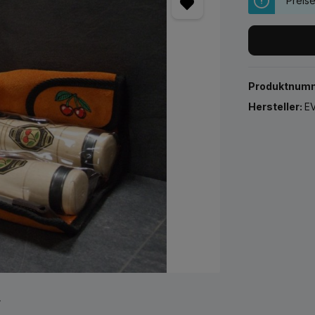
Preis
Produktnum
Hersteller:
EV
r