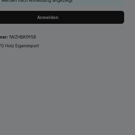
e werden nach Anmeldung angezeigt
Anmelden
mer:
1WZHBKI1958
G Holz Eigenimport