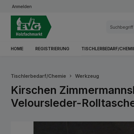
Anmelden
springen
Zur Hauptnavigation springen
HOME
REGISTRIERUNG
TISCHLERBEDARF/CHEMI
Tischlerbedarf/Chemie
Werkzeug
Kirschen Zimmermannsb
Veloursleder-Rolltasch
Bildergalerie überspringen