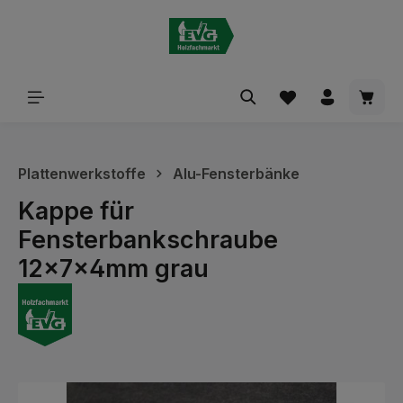
alt springen
Waren
Plattenwerkstoffe
Alu-Fensterbänke
Kappe für
Fensterbankschraube
12x7x4mm grau
Bildergalerie überspringen