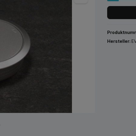
Produktnum
Hersteller:
EV
r