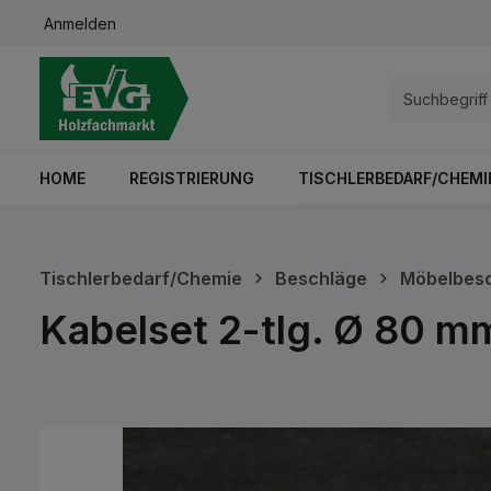
Anmelden
springen
Zur Hauptnavigation springen
HOME
REGISTRIERUNG
TISCHLERBEDARF/CHEMI
Tischlerbedarf/Chemie
Beschläge
Möbelbes
Kabelset 2-tlg. Ø 80 mm
Bildergalerie überspringen