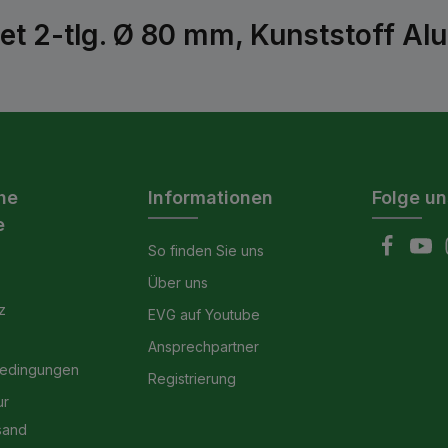
t 2-tlg. Ø 80 mm, Kunststoff Alu
he
Informationen
Folge un
e
So finden Sie uns
Über uns
z
EVG auf Youtube
Ansprechpartner
bedingungen
Registrierung
ur
sand