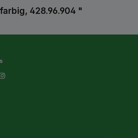
farbig, 428.96.904 "
s