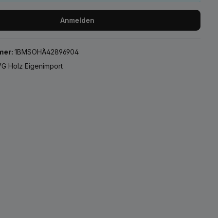
Anmelden
mer:
1BMSOHÄ42896904
G Holz Eigenimport