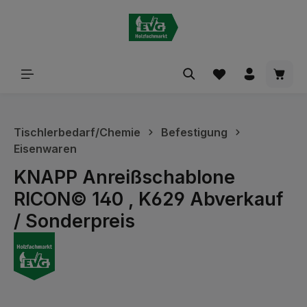
alt springen
Waren
Tischlerbedarf/Chemie
Befestigung
Eisenwaren
KNAPP Anreißschablone
RICON© 140 , K629 Abverkauf
/ Sonderpreis