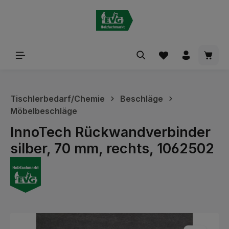
alt springen
Waren
Tischlerbedarf/Chemie
Beschläge
Möbelbeschläge
InnoTech Rückwandverbinder
silber, 70 mm, rechts, 1062502
Bildergalerie überspringen