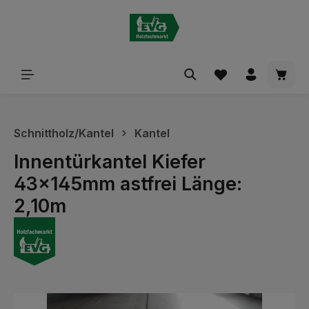
alt springen
Waren
Schnittholz/Kantel
Kantel
Innentürkantel Kiefer
43x145mm astfrei Länge:
2,10m
Bildergalerie überspringen