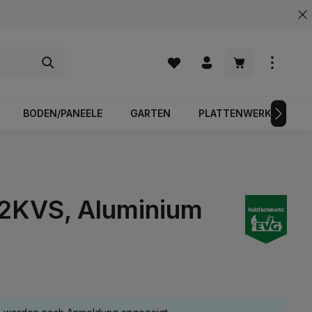
Warenkorb enth
BODEN/PANEELE
GARTEN
PLATTENWERKSTOFFE
42KVS, Aluminium