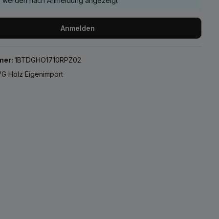
e werden nach Anmeldung angezeigt
Anmelden
mer:
1BTDGHO1710RPZ02
G Holz Eigenimport