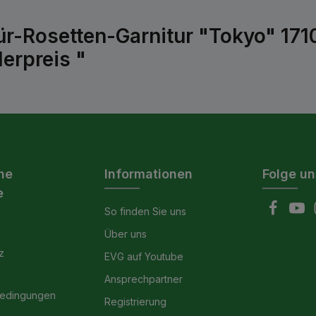
ür-Rosetten-Garnitur "Tokyo" 1
erpreis "
he
Informationen
Folge un
e
So finden Sie uns
Über uns
z
EVG auf Youtube
Ansprechpartner
bedingungen
Registrierung