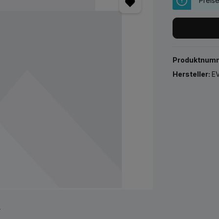
Preis
Produktnum
Hersteller:
EV
r