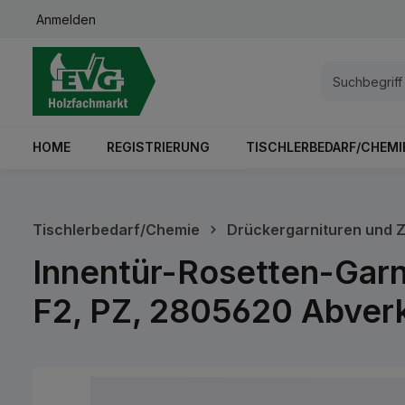
Anmelden
springen
Zur Hauptnavigation springen
HOME
REGISTRIERUNG
TISCHLERBEDARF/CHEMI
Tischlerbedarf/Chemie
Drückergarnituren und 
Innentür-Rosetten-Gar
F2, PZ, 2805620 Abverk
Bildergalerie überspringen