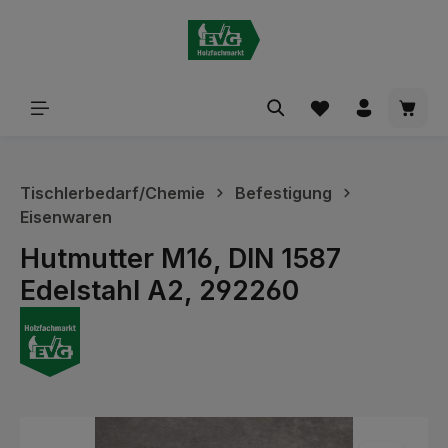
alt springen
Waren
Tischlerbedarf/Chemie
Befestigung
Eisenwaren
Hutmutter M16, DIN 1587
Edelstahl A2, 292260
Bildergalerie überspringen