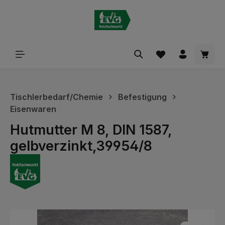
alt springen
Waren
Tischlerbedarf/Chemie
Befestigung
Eisenwaren
Hutmutter M 8, DIN 1587,
gelbverzinkt,39954/8
Bildergalerie überspringen