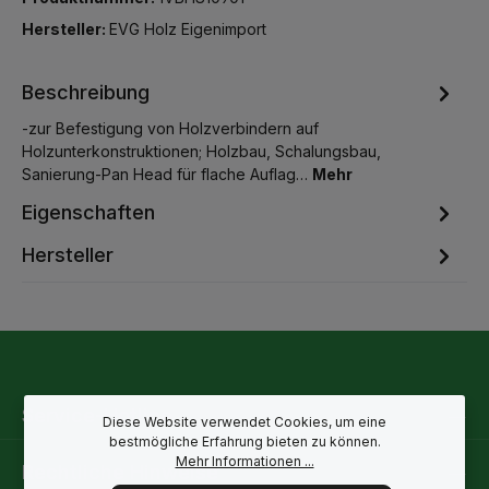
Hersteller:
EVG Holz Eigenimport
Beschreibung
-zur Befestigung von Holzverbindern auf
Holzunterkonstruktionen; Holzbau, Schalungsbau,
Sanierung-Pan Head für flache Auflag…
Mehr
Eigenschaften
Hersteller
Service-Hotline
Diese Website verwendet Cookies, um eine
bestmögliche Erfahrung bieten zu können.
Mehr Informationen ...
Rechtliche Hinweise