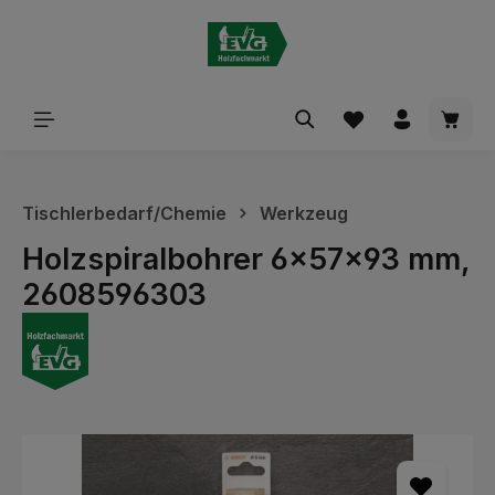
alt springen
Waren
Tischlerbedarf/Chemie
Werkzeug
Holzspiralbohrer 6x57x93 mm,
2608596303
Bildergalerie überspringen