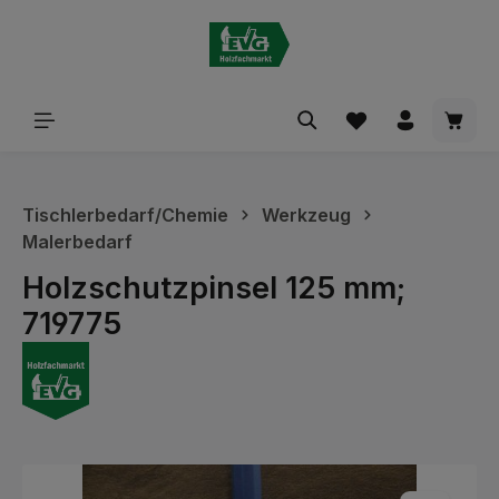
alt springen
Waren
Tischlerbedarf/Chemie
Werkzeug
Malerbedarf
Holzschutzpinsel 125 mm;
719775
Bildergalerie überspringen