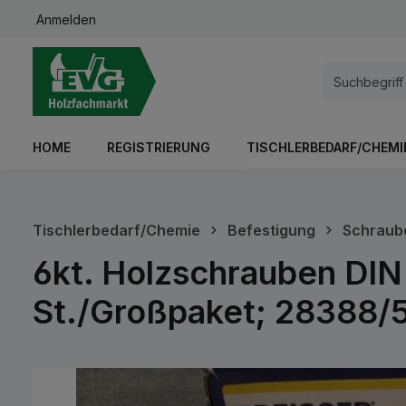
Anmelden
springen
Zur Hauptnavigation springen
HOME
REGISTRIERUNG
TISCHLERBEDARF/CHEMI
Tischlerbedarf/Chemie
Befestigung
Schraub
6kt. Holzschrauben DIN 
St./Großpaket; 28388/
Bildergalerie überspringen