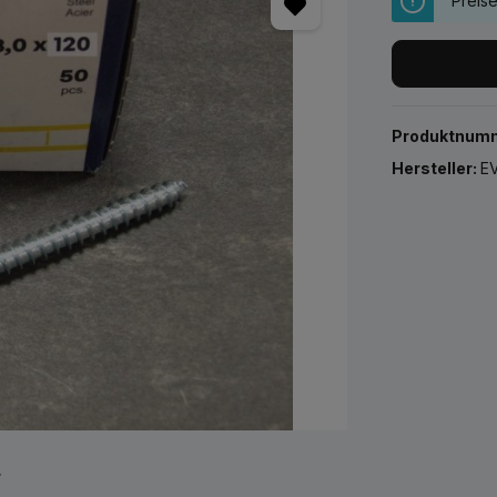
Preis
Produktnum
Hersteller:
EV
r