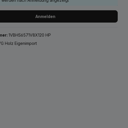
e werden nach Anmeldung angezeigt
Anmelden
mer:
1VBHS6571V8X120 HP
G Holz Eigenimport