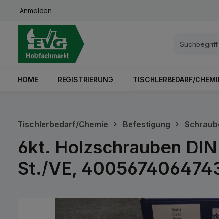
Anmelden
springen
Zur Hauptnavigation springen
HOME
REGISTRIERUNG
TISCHLERBEDARF/CHEMI
Tischlerbedarf/Chemie
Befestigung
Schraub
6kt. Holzschrauben DIN 
St./VE, 400567406474
Bildergalerie überspringen