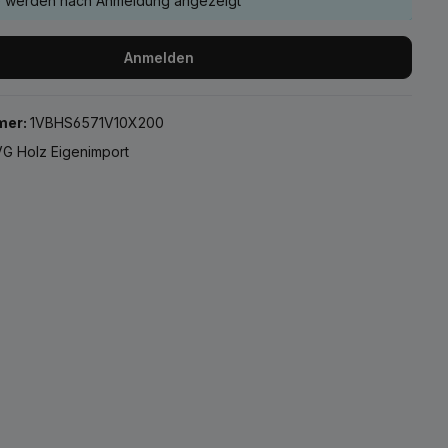
e werden nach Anmeldung angezeigt
Anmelden
mer:
1VBHS6571V10X200
G Holz Eigenimport