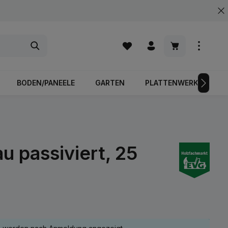
Warenkorb enth
BODEN/PANEELE
GARTEN
PLATTENWERKSTOFFE
u passiviert, 25