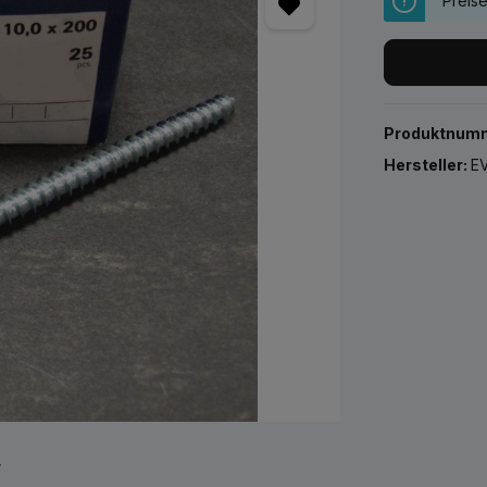
Preis
Produktnum
Hersteller:
EV
r