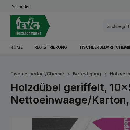
Anmelden
springen
Zur Hauptnavigation springen
HOME
REGISTRIERUNG
TISCHLERBEDARF/CHEMI
Tischlerbedarf/Chemie
Befestigung
Holzverb
Holzdübel geriffelt, 1
Nettoeinwaage/Karton
Bildergalerie überspringen