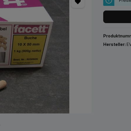
Preis
Produktnum
Hersteller:
EV
r