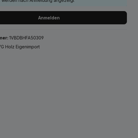
e werden nach Anmeldung angezeigt
Anmelden
mer:
1VBDBHFA50309
G Holz Eigenimport