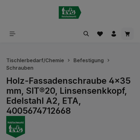
alt springen
Waren
Tischlerbedarf/Chemie
Befestigung
Schrauben
Holz-Fassadenschraube 4x35
mm, SIT®20, Linsensenkkopf,
Edelstahl A2, ETA,
4005674712668