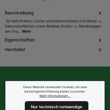
Beschreibung
-für tiefe Kratzer, Löcher und Kantenschäden in Echtholz- u.
Dekoroberflächen sowie flexiblen Boden- u. Wandbelägen
wie Viny…
Mehr
Eigenschaften
Hersteller
Service-Hotline
Diese Website verwendet Cookies, um eine
bestmögliche Erfahrung bieten zu können.
Mehr Informationen ...
Rechtliche Hinweise
Nur technisch notwendige