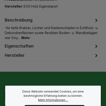
Hersteller:
EVG Holz Eigenimport
Beschreibung
-für tiefe Kratzer, Löcher und Kantenschäden in Echtholz- u.
Dekoroberflächen sowie flexiblen Boden- u. Wandbelägen
wie Viny…
Mehr
Eigenschaften
Hersteller
Service-Hotline
Diese Website verwendet Cookies, um eine
bestmögliche Erfahrung bieten zu können.
Mehr Informationen ...
Rechtliche Hinweise