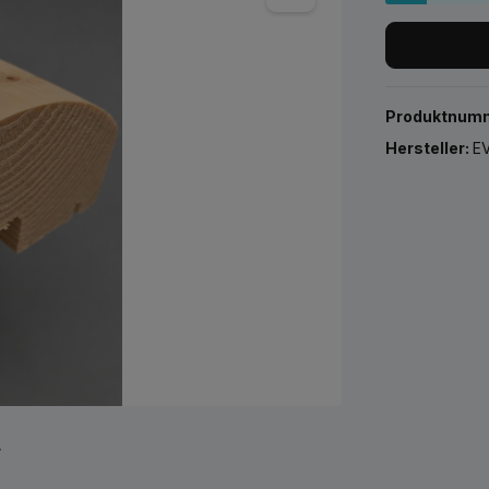
Produktnum
Hersteller:
EV
r