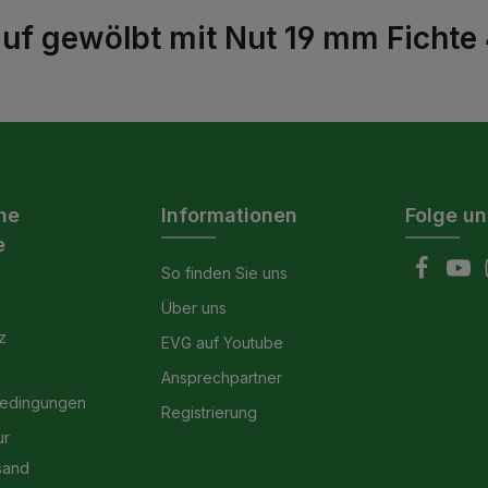
uf gewölbt mit Nut 19 mm Ficht
he
Informationen
Folge un
e
So finden Sie uns
Über uns
z
EVG auf Youtube
Ansprechpartner
bedingungen
Registrierung
ur
sand