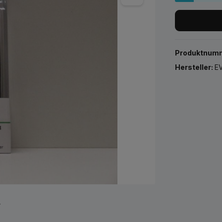
Produktnum
Hersteller:
EV
r