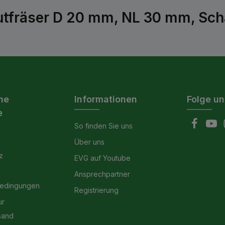
tfräser D 20 mm, NL 30 mm, Sch
he
Informationen
Folge un
e
So finden Sie uns
Über uns
z
EVG auf Youtube
Ansprechpartner
bedingungen
Registrierung
ur
sand