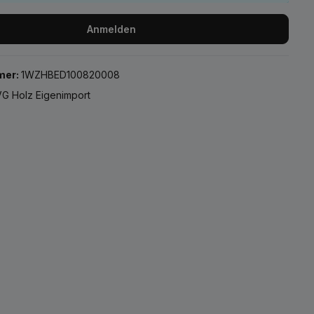
Anmelden
mer:
1WZHBED100820008
G Holz Eigenimport